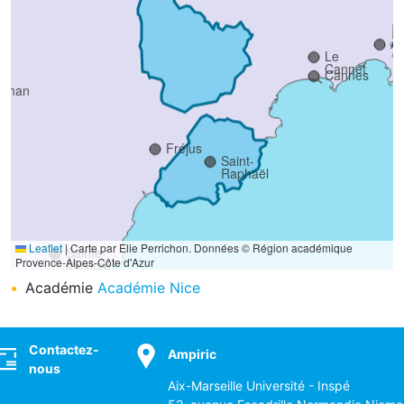
An
Le
Cannet
Cannes
ignan
Fréjus
Saint-
Raphaël
Leaflet
|
Carte par Elie Perrichon. Données © Région académique
Sainte-
Provence-Alpes-Côte d'Azur
Maxime
Académie
Académie Nice
ocial
Saint-
Tropez
Contactez-
Ampiric
nous
Aix-Marseille Université - Inspé