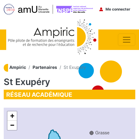
Menu du co
Me connecter
Aller au contenu principal
Ampiric
Partenaires
St Exupéry
stellane
St Exupéry
RÉSEAU ACADÉMIQUE
+
−
Grasse