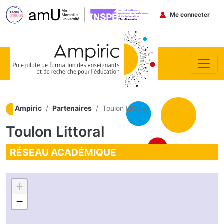
Brig
Menu du co
Me connecter
Aller au contenu principal
Ampiric
Partenaires
Toulon Littoral
Toulon Littoral
RÉSEAU ACADÉMIQUE
+
−