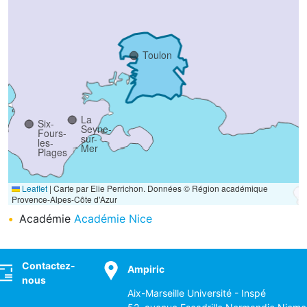
Toulon
La
Six-
Seyne-
Fours-
sur-
les-
Mer
Plages
Leaflet
|
Carte par Elie Perrichon. Données © Région académique
Provence-Alpes-Côte d'Azur
Académie
Académie Nice
ocial
Contactez-
Ampiric
nous
Aix-Marseille Université - Inspé