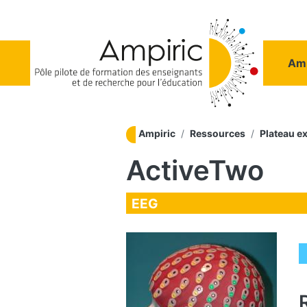
Aller au contenu principal
Na
Amp
Ampiric
Ressources
Plateau e
ActiveTwo
EEG