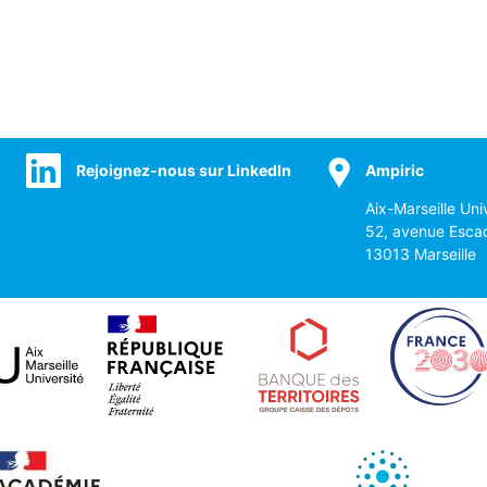
Rejoignez-nous sur LinkedIn
Ampiric
Aix-Marseille Uni
52, avenue Esca
13013 Marseille