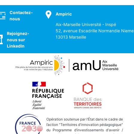
ocial
Contactez-
Ampiric
nous
Aix-Marseille Université - Inspé
52, avenue Escadrille Normandie Nieme
Rejoignez-
13013 Marseille
nous sur
LinkedIn
Opération soutenue par l’État dans le cadre de
l’action "Territoires d'innovation pédagogique"
du Programme d’investissements d'avenir /