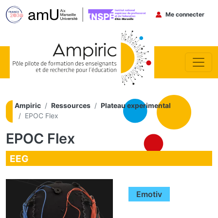
Menu du co
Me connecter
Aller au contenu principal
Ampiric
Ressources
Plateau experimental
EPOC Flex
EPOC Flex
EEG
Emotiv