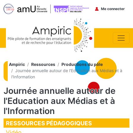
Menu du co
Me connecter
Aller au contenu principal
Ampiric
Ressources
Productions du pôle
Journée annuelle autour de l'Education aux Médias et à
l'Information
Journée annuelle autour de
l'Education aux Médias et à
l'Information
RESSOURCES PÉDAGOGIQUES
Vidéo