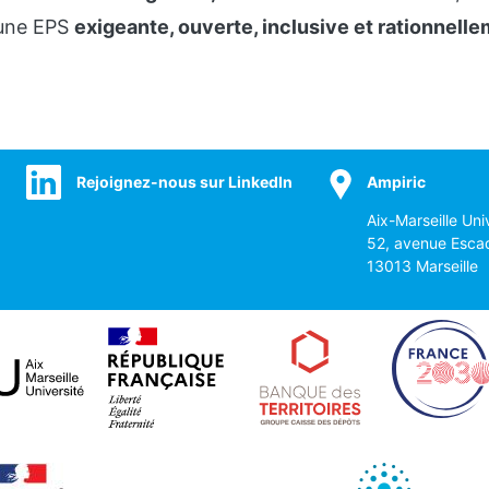
 une EPS
exigeante, ouverte, inclusive et rationnell
Rejoignez-nous sur LinkedIn
Ampiric
Aix-Marseille Uni
52, avenue Esca
13013 Marseille