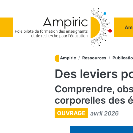
Aller au contenu principal
Na
Amp
Ampiric
Ressources
Publicati
Des leviers p
Comprendre, obse
corporelles des 
OUVRAGE
avril 2026