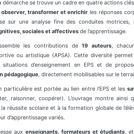
 démarche se trouve un cadre en quatre actions clés
observer, transformer et enrichir
les réponses corp
se sur une analyse fine des conduites motrices, 
nitives, sociales et affectives
de l’apprentissage.
assemble les contributions de
19 auteurs
, chacun
ortive ou artistique (APSA). Cette diversité perme
s situations d’enseignement en EPS et de propo
on pédagogique
, directement mobilisables sur le terra
 particulière est portée au lien entre l’EPS et les
sa
ter, raisonner, coopérer). L’ouvrage montre ainsi qu
la réussite scolaire et à la formation globale de l’él
r d’apprentissage variés.
dresse aux
enseignants, formateurs et étudiants
, e