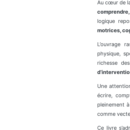
Au cœur de la
comprendre, 
logique repo
motrices, cog
L’ouvrage r
physique, sp
richesse de
d’interventi
Une attention
écrire, comp
pleinement à 
comme vecteu
Ce livre s’a