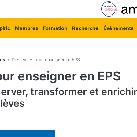
vigation principale
iric
Membres
Formation
Recherche
Évènements
ons
Des leviers pour enseigner en EPS
our enseigner en EPS
rver, transformer et enrichi
élèves