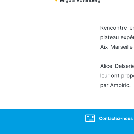
Miguel Rotenberg
Rencontre en
plateau expér
Aix-Marseille
Alice Delser
leur ont prop
par Ampiric.
Social
Contactez-nous