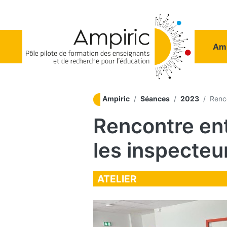
Aller au contenu principal
Na
Amp
Ampiric
Séances
2023
Renco
Rencontre ent
les inspecteu
ATELIER