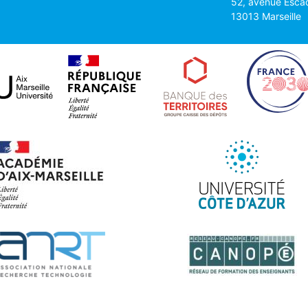
52, avenue Esca
13013 Marseille