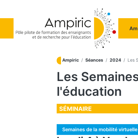
Aller au contenu principal
Na
Amp
Ampiric
Séances
2024
Les S
Les Semaines 
l'éducation
SÉMINAIRE
Semaines de la mobilité virtuelle