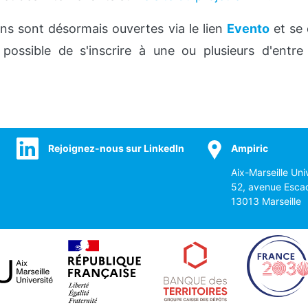
ons sont désormais ouvertes via le lien
Evento
et se 
t possible de s'inscrire à une ou plusieurs d'entre
Rejoignez-nous sur LinkedIn
Ampiric
Aix-Marseille Uni
52, avenue Esca
13013 Marseille