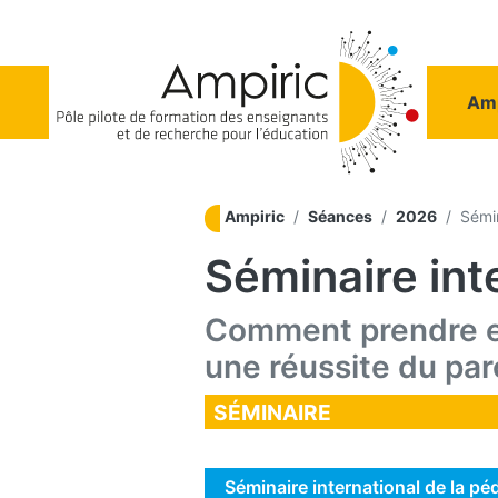
Aller au contenu principal
Na
Amp
Ampiric
Séances
2026
Sémin
Séminaire int
Comment prendre en
une réussite du pa
SÉMINAIRE
Séminaire international de la p