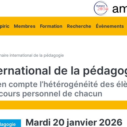
vigation principale
iric
Membres
Formation
Recherche
Évènements
aire international de la pédagogie
ernational de la pédago
 compte l’hétérogénéité des élèv
rcours personnel de chacun
Mardi 20 janvier 2026
édagogie