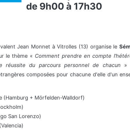
de 9h00 à 17h30
yvalent Jean Monnet à Vitrolles (13) organise le
Sémi
r le thème «
Comment prendre en compte l’hétéro
ne réussite du parcours personnel de chacun
» 
étrangères composées pour chacune d'elle d'un ense
e (Hamburg + Mörfelden-Walldorf)
tockholm)
orgo San Lorenzo)
(Valencia)