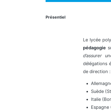
Présentiel
Le lycée pol
pédagogie
su
d’assurer u
délégations 
de direction :
Allemagn
Suède (S
Italie (B
Espagne 