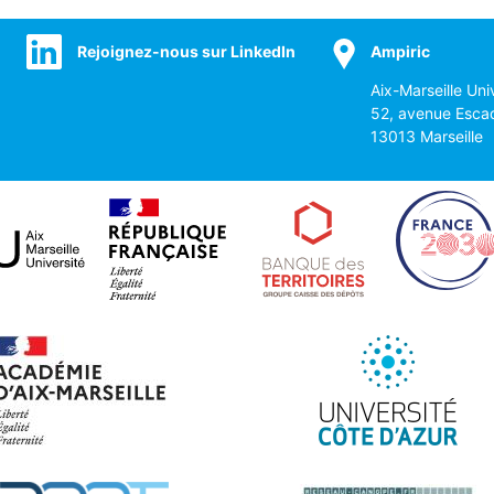
Rejoignez-nous sur LinkedIn
Ampiric
Aix-Marseille Uni
52, avenue Esca
13013 Marseille