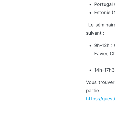
Portugal 
Estonie (
Le séminaire
suivant :
9h-12h : 
Favier, C
14h-17h30
Vous trouver
par
https://ques