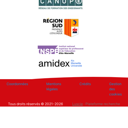
Footer
Coordonnées
Mentions
Crédits
Gestion
légales
des
cookies
Tous droits réservés © 2021-2026
Luscie
· Plateforme recherche