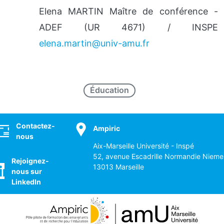
Elena MARTIN
Maître de conférence -
ADEF (UR 4671) / INSPE
elena.martin@univ-amu.fr
Éducation
ocial
Contactez-
Ampiric
nous
Aix-Marseille Université - Inspé
52, avenue Escadrille Normandie Nieme
Rejoignez-
13013 Marseille
nous sur
LinkedIn