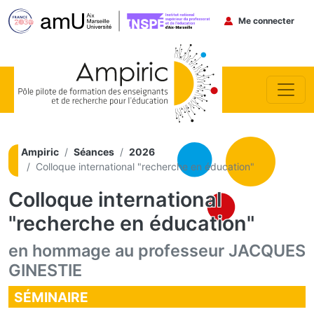
Menu du co
Me connecter
Aller au contenu principal
Ampiric
Séances
2026
Colloque international "recherche en éducation"
Colloque international
"recherche en éducation"
en hommage au professeur JACQUES
GINESTIE
SÉMINAIRE