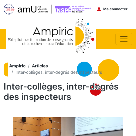
Menu du co
Me connecter
Aller au contenu principal
Ampiric
Articles
Inter-collèges, inter-degrés des inspecteurs
Inter-collèges, inter-degrés
des inspecteurs