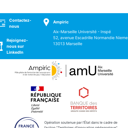
ocial
Contactez-
Ampiric
nous
Aix-Marseille Université - Inspé
52, avenue Escadrille Normandie Nieme
Rejoignez-
13013 Marseille
nous sur
LinkedIn
Opération soutenue par l’État dans le cadre de
l’action "Territoires d'innovation pédagogique"