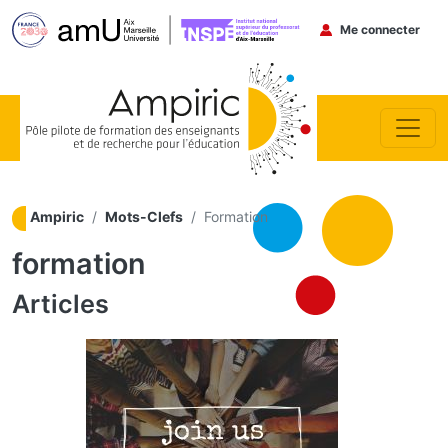
Menu du co
Me connecter
Aller au contenu principal
Ampiric
Mots-Clefs
Formation
formation
Articles