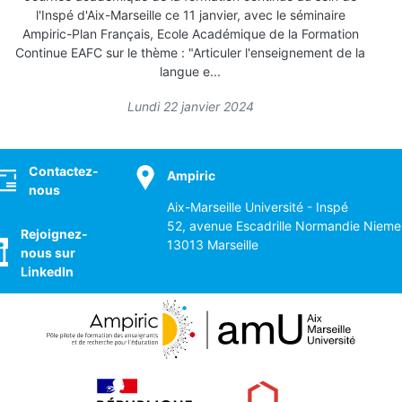
l'Inspé d'Aix-Marseille ce 11 janvier, avec le séminaire
Ampiric-Plan Français, Ecole Académique de la Formation
Continue EAFC sur le thème : "Articuler l'enseignement de la
langue e...
Lundi 22 janvier 2024
ocial
Contactez-
Ampiric
nous
Aix-Marseille Université - Inspé
52, avenue Escadrille Normandie Nieme
Rejoignez-
13013 Marseille
nous sur
LinkedIn