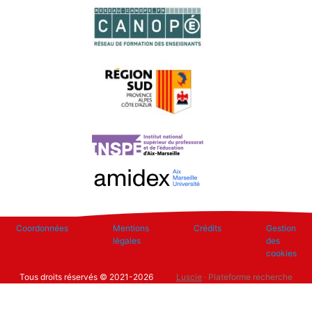
Footer
Coordonnées
Mentions
Crédits
Gestion
légales
des
cookies
Tous droits réservés © 2021-2026
Luscie
· Plateforme recherche