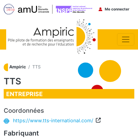
Menu du co
Me connecter
Aller au contenu principal
Ampiric
TTS
TTS
ENTREPRISE
Coordonnées
https://www.tts-international.com/
Fabriquant