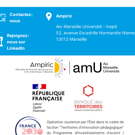
ocial
Contactez-
Ampiric
nous
Aix-Marseille Université - Inspé
52, avenue Escadrille Normandie Nieme
Rejoignez-
13013 Marseille
nous sur
LinkedIn
Opération soutenue par l’État dans le cadre de
l’action "Territoires d'innovation pédagogique"
du Programme d’investissements d'avenir /