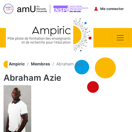
Menu du co
Me connecter
Aller au contenu principal
Ampiric
Membres
Abraham Azie
Abraham Azie