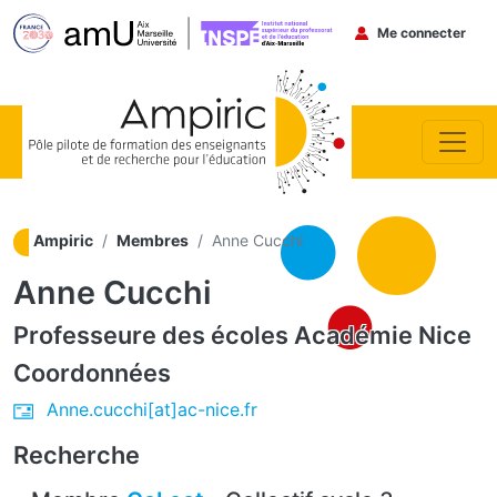
Menu du co
Me connecter
Aller au contenu principal
Ampiric
Membres
Anne Cucchi
Anne Cucchi
Professeure des écoles
Académie Nice
Coordonnées
Anne.cucchi[at]ac-nice.fr
Recherche