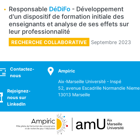
Responsable
DéDiFo
- Développement
d'un dispositif de formation initiale des
enseignants et analyse de ses effets sur
leur professionnalité
RECHERCHE COLLABORATIVE
Septembre 2023
ocial
Contactez-
Ampiric
nous
Aix-Marseille Université - Inspé
52, avenue Escadrille Normandie Nieme
Rejoignez-
13013 Marseille
nous sur
LinkedIn