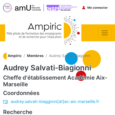
Menu du co
Me connecter
Aller au contenu principal
Ampiric
Membres
Audrey Salvati-Biagionni
Audrey Salvati-Biagionni
Cheffe d'établissement
Académie Aix-
Marseille
Coordonnées
audrey.salvati-biaggioni[at]ac-aix-marseille.fr
Recherche