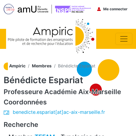
Menu du co
Me connecter
Aller au contenu principal
Ampiric
Membres
Bénédicte Espariat
Bénédicte Espariat
Professeure
Académie Aix-Marseille
Coordonnées
benedicte.espariat[at]ac-aix-marseille.fr
Recherche