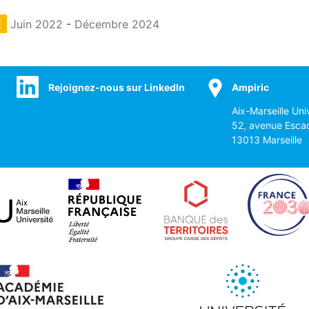
E
Juin 2022
-
Décembre 2024
Rejoignez-nous sur LinkedIn
Ampiric
Aix-Marseille Uni
52, avenue Esca
13013 Marseille