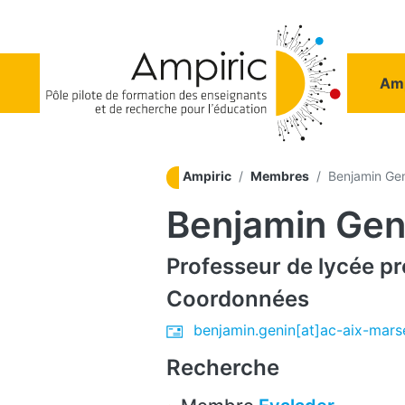
Aller au contenu principal
Na
Amp
Ampiric
Membres
Benjamin Ge
Benjamin Gen
Professeur de lycée pr
Coordonnées
benjamin.genin[at]ac-aix-marsei
Recherche