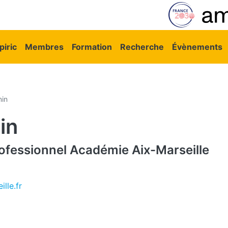
vigation principale
iric
Membres
Formation
Recherche
Évènements
nin
in
ofessionnel
Académie Aix-Marseille
lle.fr