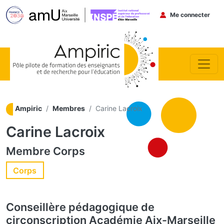
Menu du co
Me connecter
Aller au contenu principal
Ampiric
Membres
Carine Lacroix
Carine Lacroix
Membre
Corps
Corps
Conseillère pédagogique de
circonscription
Académie Aix-Marseille