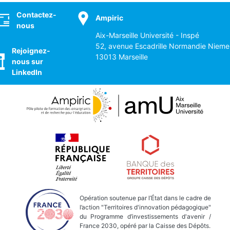
ocial
Contactez-
Ampiric
nous
Aix-Marseille Université - Inspé
52, avenue Escadrille Normandie Nieme
Rejoignez-
13013 Marseille
nous sur
LinkedIn
Opération soutenue par l’État dans le cadre de
l’action "Territoires d'innovation pédagogique"
du Programme d’investissements d'avenir /
France 2030, opéré par la Caisse des Dépôts.