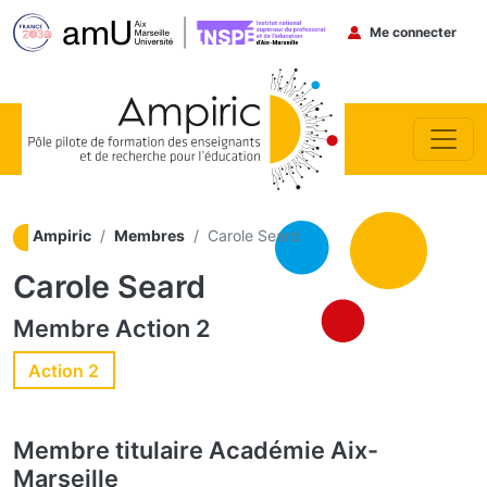
Menu du co
Me connecter
Aller au contenu principal
Ampiric
Membres
Carole Seard
Carole Seard
Membre
Action 2
Action 2
Membre titulaire
Académie Aix-
Marseille