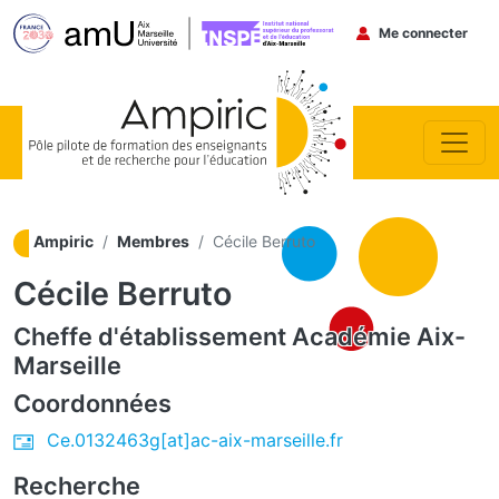
Menu du co
Me connecter
Aller au contenu principal
Ampiric
Membres
Cécile Berruto
Cécile Berruto
Cheffe d'établissement
Académie Aix-
Marseille
Coordonnées
Ce.0132463g[at]ac-aix-marseille.fr
Recherche