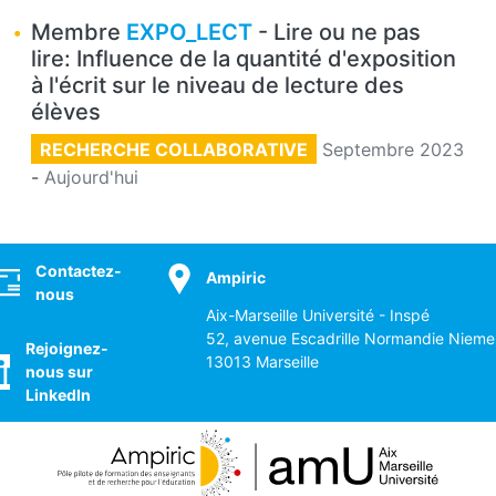
Membre
EXPO_LECT
- Lire ou ne pas
lire: Influence de la quantité d'exposition
à l'écrit sur le niveau de lecture des
élèves
RECHERCHE COLLABORATIVE
Septembre 2023
-
Aujourd'hui
ocial
Contactez-
Ampiric
nous
Aix-Marseille Université - Inspé
52, avenue Escadrille Normandie Nieme
Rejoignez-
13013 Marseille
nous sur
LinkedIn