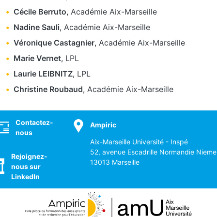
Cécile Berruto
,
Académie Aix-Marseille
Nadine Sauli
,
Académie Aix-Marseille
Véronique Castagnier
,
Académie Aix-Marseille
Marie Vernet
,
LPL
Laurie LEIBNITZ
,
LPL
Christine Roubaud
,
Académie Aix-Marseille
ocial
Contactez-
Ampiric
nous
Aix-Marseille Université - Inspé
52, avenue Escadrille Normandie Nieme
Rejoignez-
13013 Marseille
nous sur
LinkedIn