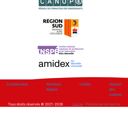
Footer
Coordonnées
Mentions
Crédits
Gestion
légales
des
cookies
Tous droits réservés © 2021-2026
Luscie
· Plateforme recherche