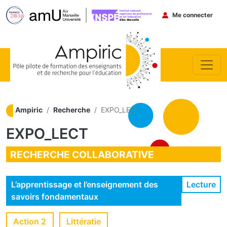
Menu du co
Me connecter
Aller au contenu principal
Ampiric
Recherche
EXPO_LECT
EXPO_LECT
RECHERCHE COLLABORATIVE
Lecture
L’apprentissage et l’enseignement des
savoirs fondamentaux
Action 2
Littératie