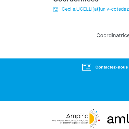
Cecile.UCELLI[at]univ-cotedazu
Coordinatric
Social
Contactez-nous