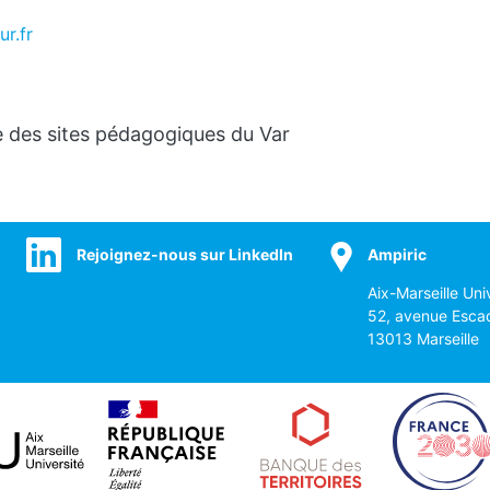
r.fr
e des sites pédagogiques du Var
Rejoignez-nous sur LinkedIn
Ampiric
Aix-Marseille Uni
52, avenue Esca
13013 Marseille