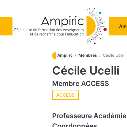
Aller au contenu principal
Na
Amp
Ampiric
Membres
Cécile Ucelli
Cécile Ucelli
Membre
ACCESS
ACCESS
Professeure
Académie
Coordonnées