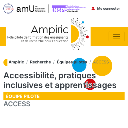
Menu du co
Me connecter
Aller au contenu principal
Ampiric
Recherche
Équipes pilotes
ACCESS
Accessibilité, pratiques
inclusives et apprentissages
ÉQUIPE PILOTE
ACCESS