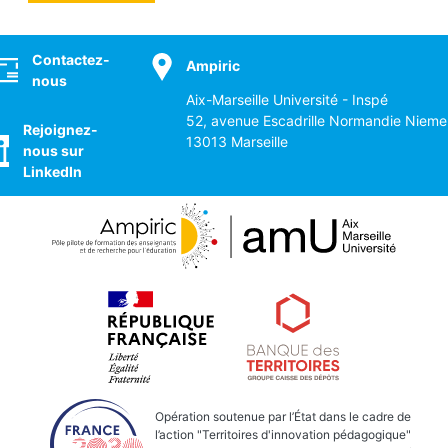
ocial
Contactez-
Ampiric
nous
Aix-Marseille Université - Inspé
52, avenue Escadrille Normandie Nieme
Rejoignez-
13013 Marseille
nous sur
LinkedIn
Opération soutenue par l’État dans le cadre de
l’action "Territoires d'innovation pédagogique"