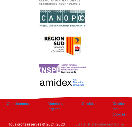
Footer
Coordonnées
Mentions
Crédits
Gestion
légales
des
cookies
Tous droits réservés © 2021-2026
Luscie
· Plateforme recherche