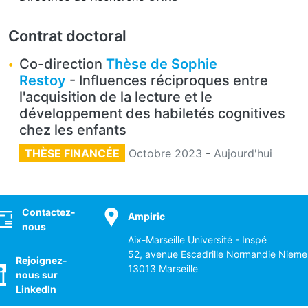
Contrat doctoral
Co-direction
Thèse de Sophie
Restoy
- Influences réciproques entre
l'acquisition de la lecture et le
développement des habiletés cognitives
chez les enfants
THÈSE FINANCÉE
Octobre 2023
-
Aujourd'hui
ocial
Contactez-
Ampiric
nous
Aix-Marseille Université - Inspé
52, avenue Escadrille Normandie Nieme
Rejoignez-
13013 Marseille
nous sur
LinkedIn