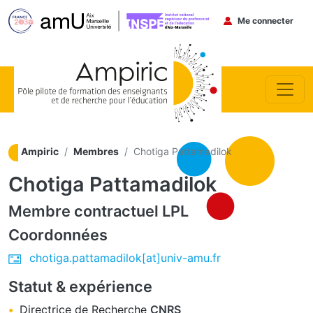
Menu du co
Me connecter
Aller au contenu principal
Ampiric
Membres
Chotiga Pattamadilok
Chotiga Pattamadilok
Membre contractuel
LPL
Coordonnées
chotiga.pattamadilok[at]univ-amu.fr
Statut & expérience
Directrice de Recherche
CNRS