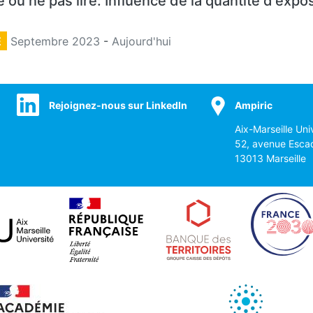
e ou ne pas lire: Influence de la quantité d'exposi
E
Septembre 2023
-
Aujourd'hui
Rejoignez-nous sur LinkedIn
Ampiric
Aix-Marseille Uni
52, avenue Esca
13013 Marseille