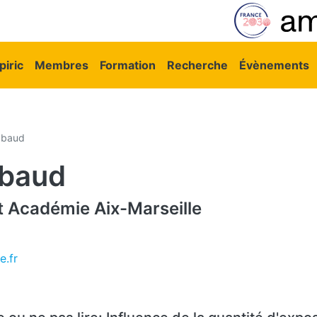
vigation principale
iric
Membres
Formation
Recherche
Évènements
ubaud
ubaud
t
Académie Aix-Marseille
e.fr