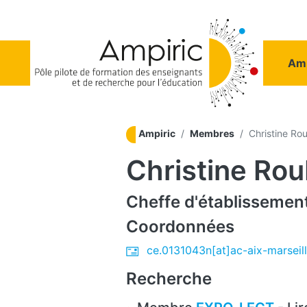
Aller au contenu principal
Na
Amp
Ampiric
Membres
Christine Ro
Christine Ro
Cheffe d'établissemen
Coordonnées
ce.0131043n[at]ac-aix-marseill
Recherche