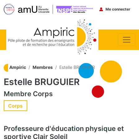
Menu du co
Me connecter
Aller au contenu principal
Ampiric
Membres
Estelle BRUGUIER
Estelle BRUGUIER
Membre
Corps
Corps
Professeure d'éducation physique et
sportive
Clair Soleil