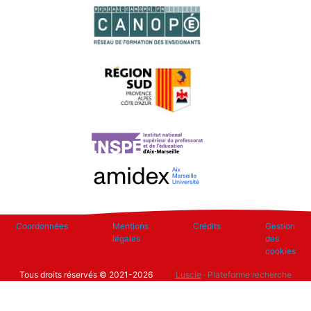
Footer
Coordonnées
Mentions
Crédits
Gestion
légales
des
cookies
Tous droits réservés © 2021-2026
Luscie
· Plateforme recherche