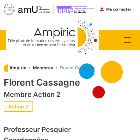
Menu du co
Me connecter
Aller au contenu principal
Ampiric
Membres
Florent Cassagne
Florent Cassagne
Membre
Action 2
Action 2
Professeur
Pesquier
Coordonnées