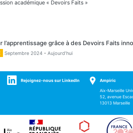
ssion académique « Devoirs Faits »
r l’apprentissage grâce à des Devoirs Faits inn
E
Septembre 2024
-
Aujourd'hui
Rejoignez-nous sur LinkedIn
Ampiric
Aix-Marseille Uni
52, avenue Esca
13013 Marseille