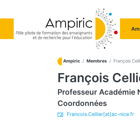
Aller au contenu principal
Na
Amp
Ampiric
Membres
François Cell
François Celli
Professeur
Académie 
Coordonnées
Francois.Cellier[at]ac-nice.fr