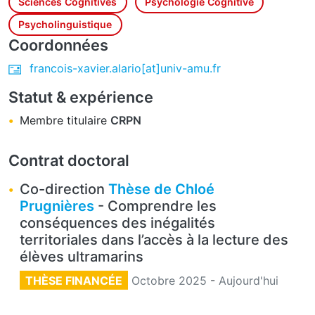
Sciences Cognitives
Psychologie Cognitive
Psycholinguistique
Coordonnées
francois-xavier.alario[at]univ-amu.fr
Statut & expérience
Membre titulaire
CRPN
Contrat doctoral
Co-direction
Thèse de Chloé
Prugnières
- Comprendre les
conséquences des inégalités
territoriales dans l’accès à la lecture des
élèves ultramarins
THÈSE FINANCÉE
Octobre 2025
-
Aujourd'hui