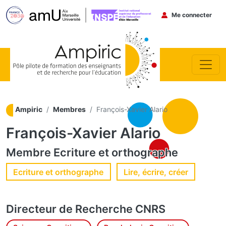
Menu du co
Me connecter
Aller au contenu principal
Ampiric
Membres
François-Xavier Alario
François-Xavier Alario
Membre
Ecriture et orthographe
Ecriture et orthographe
Lire, écrire, créer
Directeur de Recherche
CNRS