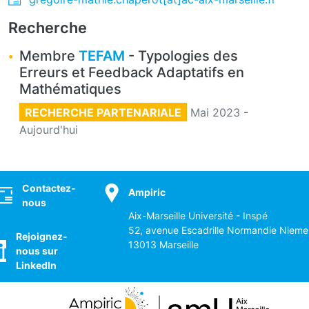
Recherche
Membre
TEFAM
- Typologies des
Erreurs et Feedback Adaptatifs en
Mathématiques
RECHERCHE PARTENARIALE
Mai 2023
-
Aujourd'hui
ocial
Contactez-
Ampiric
nous
Aix-Marseille Université - Inspé
52, avenue Escadrille Normandie Nieme
Rejoignez-
13013 Marseille
nous sur
LinkedIn