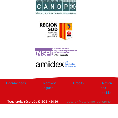
Footer
Coordonnées
Mentions
Crédits
Gestion
légales
des
cookies
Tous droits réservés © 2021-2026
Luscie
· Plateforme recherche