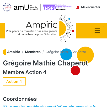
Menu du co
Me connecter
Aller au contenu principal
Ampiric
Membres
Grégoire Mathie Chaperot
Grégoire Mathie Chaperot
Membre
Action 4
Action 4
Coordonnées
gregoire-mathie.chaperot[at]ac-aix-marseille.fr