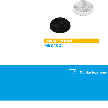
MICROPHONE
MEB 102
Sennheiser
Social
Contactez-nous