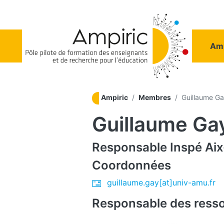
Aller au contenu principal
Na
Amp
Ampiric
Membres
Guillaume G
Guillaume Ga
Responsable
Inspé Aix
Coordonnées
guillaume.gay[at]univ-amu.fr
Responsable des ress