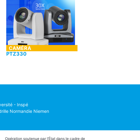
CAMÉRA
PTZ330
Aver
versité - Inspé
drille Normandie Niemen
Opération soutenue par l’État dans le cadre de