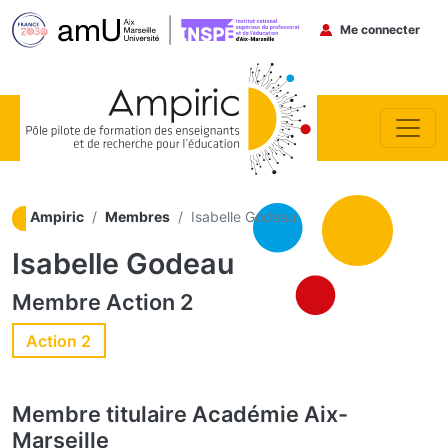
Menu du co
Me connecter
Aller au contenu principal
Ampiric
Membres
Isabelle Godeau
Isabelle Godeau
Membre
Action 2
Action 2
Membre titulaire
Académie Aix-
Marseille