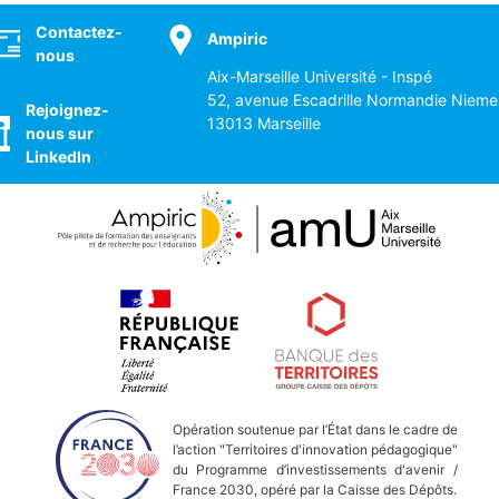
ocial
Contactez-
Ampiric
nous
Aix-Marseille Université - Inspé
52, avenue Escadrille Normandie Nieme
Rejoignez-
13013 Marseille
nous sur
LinkedIn
Opération soutenue par l’État dans le cadre de
l’action "Territoires d'innovation pédagogique"
du Programme d’investissements d'avenir /
France 2030, opéré par la Caisse des Dépôts.