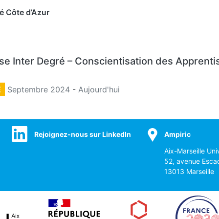
é Côte d’Azur
se Inter Degré – Conscientisation des Apprentis
E
Septembre 2024
-
Aujourd'hui
Rejoignez-nous sur LinkedIn
Ampiric
Aix-Marseille Uni
52, avenue Esca
13013 Marseille