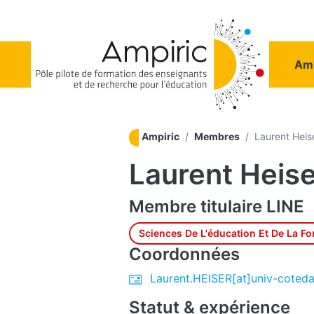
Aller au contenu principal
Na
Amp
Ampiric
Membres
Laurent Heis
Laurent Heise
Membre titulaire
LINE
Sciences De L'éducation Et De La F
Coordonnées
Laurent.HEISER[at]univ-coteda
Statut & expérience