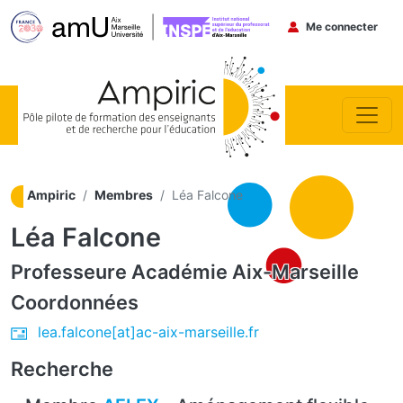
Menu du co
Me connecter
Aller au contenu principal
Ampiric
Membres
Léa Falcone
Léa Falcone
Professeure
Académie Aix-Marseille
Coordonnées
lea.falcone[at]ac-aix-marseille.fr
Recherche