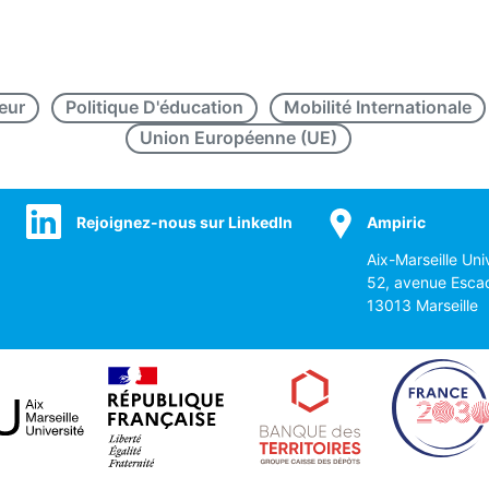
eur
Politique D'éducation
Mobilité Internationale
Union Européenne (UE)
Rejoignez-nous sur LinkedIn
Ampiric
Aix-Marseille Uni
52, avenue Esca
13013 Marseille