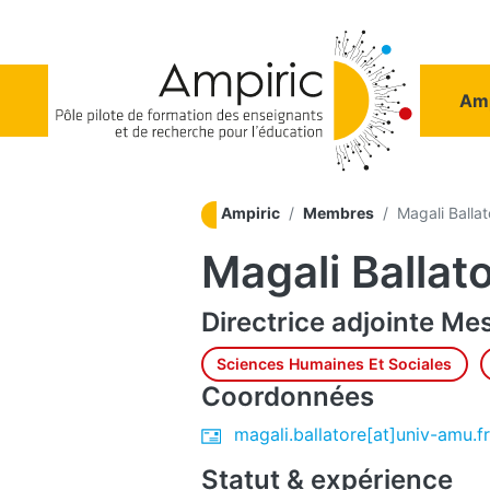
Aller au contenu principal
Na
Amp
Ampiric
Membres
Magali Ballat
Magali Ballat
Directrice adjointe
Mes
Sciences Humaines Et Sociales
Coordonnées
magali.ballatore[at]univ-amu.fr
Statut & expérience