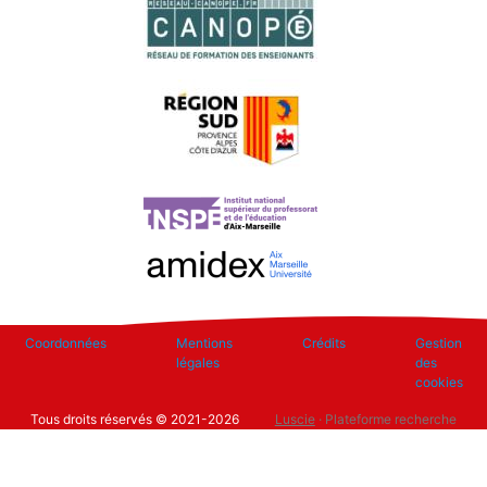
Footer
Coordonnées
Mentions
Crédits
Gestion
légales
des
cookies
Tous droits réservés © 2021-2026
Luscie
· Plateforme recherche