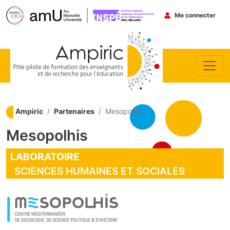
Menu du co
Me connecter
Aller au contenu principal
Ampiric
Partenaires
Mesopolhis
Mesopolhis
LABORATOIRE
SCIENCES HUMAINES ET SOCIALES