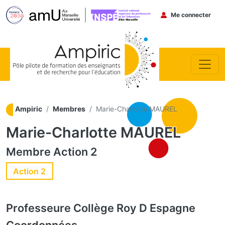
Menu du co
Me connecter
Aller au contenu principal
Ampiric
Membres
Marie-Charlotte MAUREL
Marie-Charlotte MAUREL
Membre
Action 2
Action 2
Professeure
Collège Roy D Espagne
Coordonnées