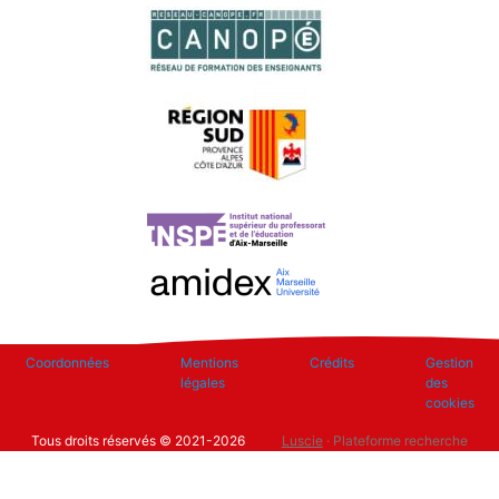
Footer
Coordonnées
Mentions
Crédits
Gestion
légales
des
cookies
Tous droits réservés © 2021-2026
Luscie
· Plateforme recherche