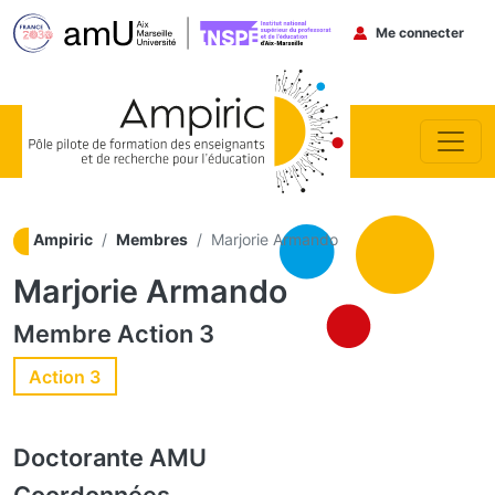
Menu du co
Me connecter
Aller au contenu principal
Ampiric
Membres
Marjorie Armando
Marjorie Armando
Membre
Action 3
Action 3
Doctorante
AMU
Coordonnées