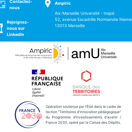
Contactez-
Ampiric
nous
Aix-Marseille Université - Inspé
52, avenue Escadrille Normandie Nieme
Rejoignez-
13013 Marseille
nous sur
LinkedIn
Opération soutenue par l’État dans le cadre de
l’action "Territoires d'innovation pédagogique"
du Programme d’investissements d'avenir /
France 2030, opéré par la Caisse des Dépôts.