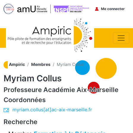
Menu du co
Me connecter
Aller au contenu principal
Ampiric
Membres
Myriam Collus
Myriam Collus
Professeure
Académie Aix-Marseille
Coordonnées
myriam.collus[at]ac-aix-marseille.fr
Recherche