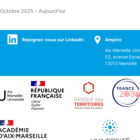
Octobre 2025
-
Aujourd'hui
Rejoignez-nous sur LinkedIn
Ampiric
Aix-Marseille Uni
52, avenue Esca
13013 Marseille