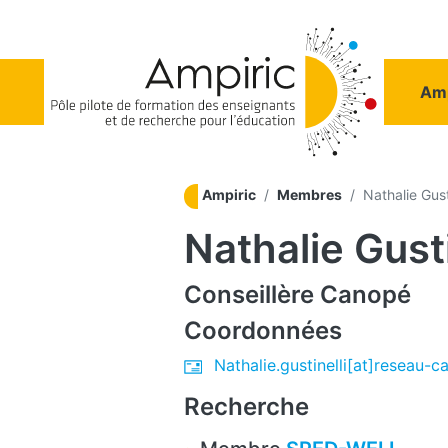
Aller au contenu principal
Na
Amp
Ampiric
Membres
Nathalie Gusti
Nathalie Gusti
Conseillère
Canopé
Coordonnées
Nathalie.gustinelli[at]reseau-c
Recherche