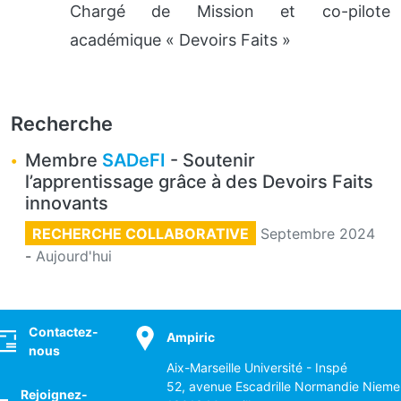
Chargé de Mission et co-pilote
académique « Devoirs Faits »
Recherche
Membre
SADeFI
- Soutenir
l’apprentissage grâce à des Devoirs Faits
innovants
RECHERCHE COLLABORATIVE
Septembre 2024
-
Aujourd'hui
ocial
Contactez-
Ampiric
nous
Aix-Marseille Université - Inspé
52, avenue Escadrille Normandie Nieme
Rejoignez-