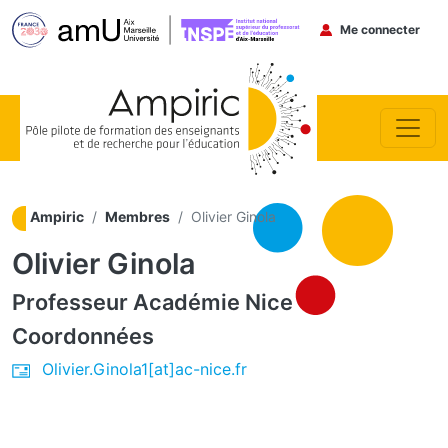
Menu du co
Me connecter
Aller au contenu principal
Ampiric
Membres
Olivier Ginola
Olivier Ginola
Professeur
Académie Nice
Coordonnées
Olivier.Ginola1[at]ac-nice.fr