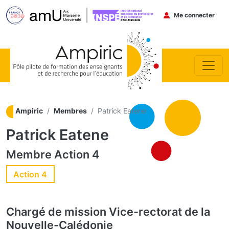
Menu du co
Me connecter
Aller au contenu principal
Ampiric
Membres
Patrick Eatene
Patrick Eatene
Membre
Action 4
Action 4
Chargé de mission
Vice-rectorat de la
Nouvelle-Calédonie