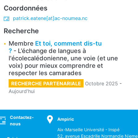
Coordonnées
patrick.eatene[at]ac-noumea.nc
Recherche
Membre
Et toi, comment dis-tu
?
- L’échange de langues à
l'écolecalédonienne, une voie (et une
voix) pour mieux comprendre et
respecter les camarades
RECHERCHE PARTENARIALE
Octobre 2025
-
Aujourd'hui
ocial
Contactez-
Ampiric
nous
Aix-Marseille Université - Inspé
52, avenue Escadrille Normandie Nieme