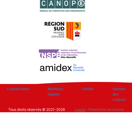
Footer
Coordonnées
Mentions
Crédits
Gestion
légales
des
cookies
Tous droits réservés © 2021-2026
Luscie
· Plateforme recherche