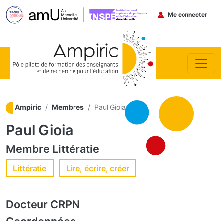
Menu du co
Me connecter
Aller au contenu principal
Ampiric
Membres
Paul Gioia
Paul Gioia
Membre
Littératie
Littératie
Lire, écrire, créer
Docteur
CRPN
Coordonnées