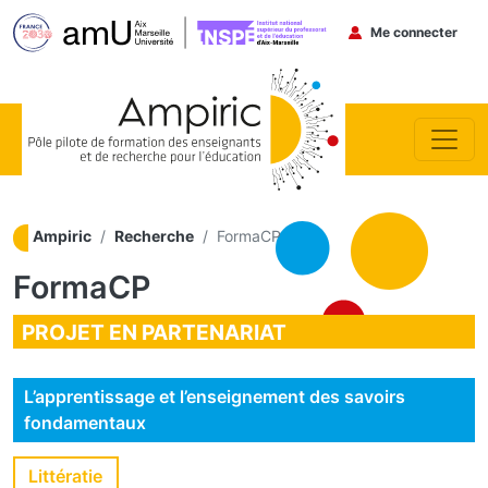
Menu du co
Me connecter
Aller au contenu principal
Ampiric
Recherche
FormaCP
FormaCP
PROJET EN PARTENARIAT
L’apprentissage et l’enseignement des savoirs
fondamentaux
Littératie