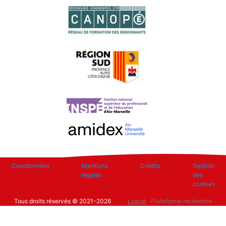
Footer
Coordonnées
Mentions
Crédits
Gestion
légales
des
cookies
Tous droits réservés © 2021-2026
Luscie
· Plateforme recherche