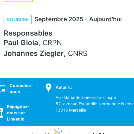
Septembre 2025
-
Aujourd'hui
SOUMISE
Responsables
Paul Gioia
,
CRPN
Johannes Ziegler
,
CNRS
ocial
Contactez-
Ampiric
nous
Aix-Marseille Université - Inspé
52, avenue Escadrille Normandie Nieme
Rejoignez-
13013 Marseille
nous sur
LinkedIn