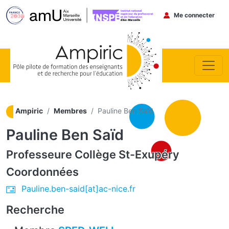
Menu du co
Me connecter
Aller au contenu principal
Ampiric
Membres
Pauline Ben Saïd
Pauline Ben Saïd
Professeure
Collège St-Exupéry
Coordonnées
Pauline.ben-said[at]ac-nice.fr
Recherche