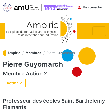
Menu du co
Me connecter
Aller au contenu principal
Ampiric
Membres
Pierre Guyomarch
Pierre Guyomarch
Membre
Action 2
Action 2
Professeur des écoles
Saint Barthelemy
Flamants