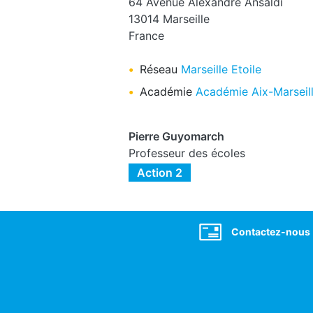
64 Avenue Alexandre Ansaldi
13014
Marseille
France
Réseau
Marseille Etoile
Académie
Académie Aix-Marseil
Pierre Guyomarch
Professeur des écoles
Action 2
Social
Contactez-nous