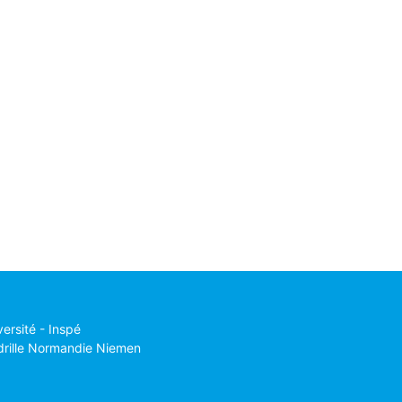
versité - Inspé
drille Normandie Niemen