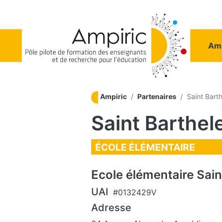
Aller au contenu principal
Na
Amp
Ampiric
Partenaires
Saint Bart
Saint Barthe
ÉCOLE ÉLÉMENTAIRE
Ecole élémentaire Sai
UAI
#0132429V
Adresse