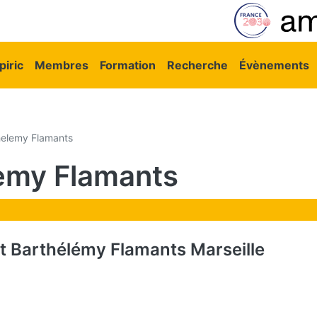
vigation principale
iric
Membres
Formation
Recherche
Évènements
helemy Flamants
lemy Flamants
nt Barthélémy Flamants Marseille