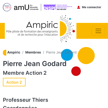
Menu du co
Me connecter
Aller au contenu principal
Ampiric
Membres
Pierre Jean Godard
Pierre Jean Godard
Membre
Action 2
Action 2
Professeur
Thiers
Coordonnées