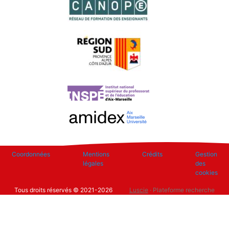
Footer
Coordonnées
Mentions
Crédits
Gestion
légales
des
cookies
Tous droits réservés © 2021-2026
Luscie
· Plateforme recherche