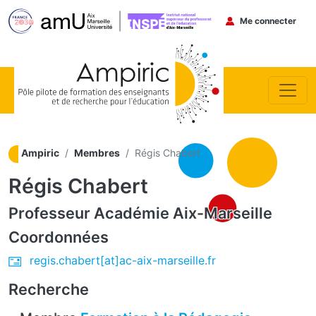
Menu du co
Me connecter
Aller au contenu principal
Ampiric
Membres
Régis Chabert
Régis Chabert
Professeur
Académie Aix-Marseille
Coordonnées
regis.chabert[at]ac-aix-marseille.fr
Recherche